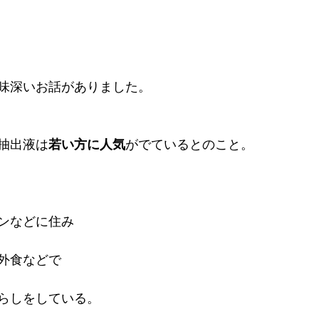
味深いお話がありました。
抽出液は
若い方に人気
がでているとのこと。
ンなどに住み
外食などで
らしをしている。