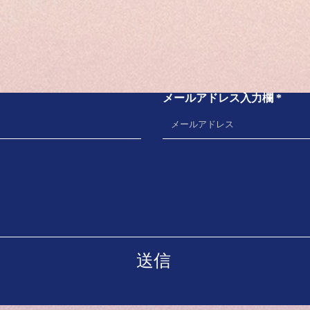
むくみが取れた
ガン
液（
足がパンパンに張ってきてしまっ
お問い合わせ
て ドクターと相談の上、薬など
●A
必要最低限のものにしぼり 愛飲
がで
していた「フルボ酸タブレット」
抗ガ
メールアドレス入力欄
も飲むのをお休みにしていまし
ませ
た。 しばらく経っても全然改善
で放
しないため、 「フルボ酸タブレ
てい
ット」は再び飲み始めました。
いま
すると・・・...
剤で
した
送信