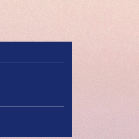
の方より フルボ酸抽出
茶褐色）を飲まれて
様（埼玉県） 喉頭ガンで手術
きませんが、CRミネラルで
ン剤の副作用がほとんどあり
ん。 ●F様（大阪府） 肺ガン
射線治療と抗ガン剤を投与し
ますが、副作用なく助かって
す。 ●S様（宮崎県） 抗ガン
毛が抜けてしまいツルツルで
が、５月のはじめから...