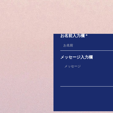
大腸炎を機に「フルボ酸」
47歳 男性 東京都 2018年夏、
大腸炎を機に「フルボ酸抽出液
（茶褐色）」を使用 1. 飲み始め
て10日くらいして、家までの坂
お名前入力欄
道の自転車がきつくなくなった。
2. キリフキで顔にかけたとこ
ろ、皮膚にハリがでて、顔のテカ
リがなくなった。 3....
メッセージ入力欄