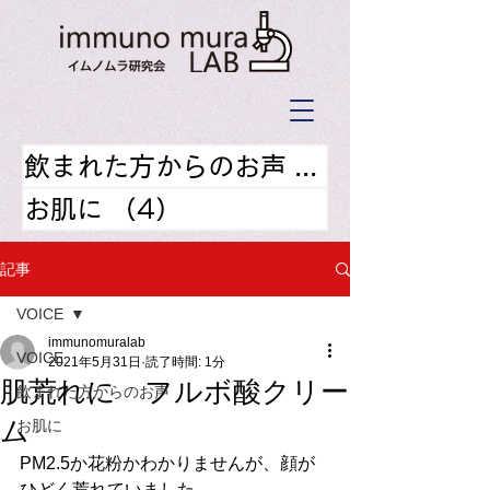
飲まれた方からのお声
（9）
お肌に
（4）
4件の記事
記事
VOICE
immunomuralab
VOICE
2021年5月31日
読了時間: 1分
肌荒れに フルボ酸クリー
飲まれた方からのお声
ム
お肌に
PM2.5か花粉かわかりませんが、顔が
ひどく荒れていました。