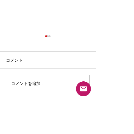
日焼けが薄くなったよう
湿疹が落ち着き
に感じます
刺激なしで本当に
・日焼けしやすいのが、近年
ですね。 私、首
コメント
の悩みでした。 フルボ酸化粧
て困っていました
水を使って1か月 洗顔後にコ
ました。 かゆみ
ットンに含ませ、肌に貼って
みも減りました。
コメントを追加…
使っていたのですが 日焼けが
まると完治が早い
薄くなったように感じます。
ますね。 使い心
お肌のザラザラ感もなくなっ
していて、しっと
お問い合わせ
たような・・・ 奈良県 女
た。 ゆらぎ肌に
性 2020/10
います。...
お名前入力欄